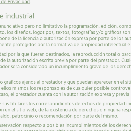
a de Privacidad
.
e industrial
o enunciativo pero no limitativo la programación, edición, com
o, los diseños, logotipos, textos, fotografías y/o gráficos so
pone de la licencia o autorización expresa por parte de los au
ente protegidos por la normativa de propiedad intelectual e i
ad por la que fueran destinados, la reproducción total o parcia
e la autorización escrita previa por parte del prestador. Cua
ador será considerado un incumplimiento grave de los derech
/o gráficos ajenos al prestador y que puedan aparecer en el si
o ellos mismos los responsables de cualquier posible controve
aso, el prestador cuenta con la autorización expresa y previa
 sus titulares los correspondientes derechos de propiedad indu
n en el sitio web, de la existencia de derechos o ninguna res
ldo, patrocinio o recomendación por parte del mismo.
observación respecto a posibles incumplimientos de los derec