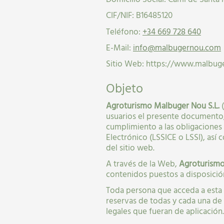
CIF/NIF: B16485120
31
31
Teléfono:
+34 669 728 640
E-Mail:
info@malbugernou.com
Sitio Web: https://www.malbu
Objeto
Agroturismo Malbuger Nou S.L.
(
usuarios el presente documento
cumplimiento a las obligaciones
Electrónico (LSSICE o LSSI), así
del sitio web.
A través de la Web,
Agroturismo
contenidos puestos a disposició
Toda persona que acceda a esta w
reservas de todas y cada una de l
legales que fueran de aplicación.