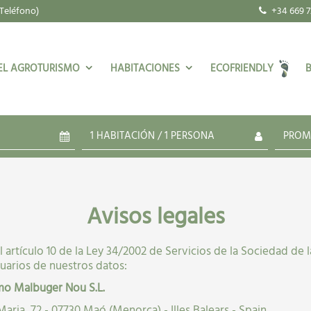
Teléfono)
+34 669 7
EL AGROTURISMO
HABITACIONES
ECOFRIENDLY
1
2026
Avisos legales
V
S
D
Habitación
1
1
2
Adultos
Adol. (14-17 años)
l artículo 10 de la Ley 34/2002 de Servicios de la Sociedad de
7
8
9
1
0
uarios de nuestros datos:
14
15
16
mo Malbuger Nou S.L.
21
22
23
aria, 72 - 07730 Maó (Menorca) - Illes Balears - Spain
28
29
30