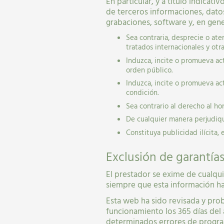
En particular, y a título indicat
de terceros informaciones, datos
grabaciones, software y, en gene
Sea contraria, desprecie o at
tratados internacionales y otr
Induzca, incite o promueva actu
orden público.
Induzca, incite o promueva act
condición.
Sea contrario al derecho al hon
De cualquier manera perjudique
Constituya publicidad ilícita, 
Exclusión de garantías
El prestador se exime de cualqui
siempre que esta información ha
Esta web ha sido revisada y pro
funcionamiento los 365 días del 
determinados errores de program