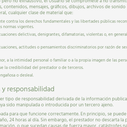
ivo pero no exhaustivo, el Usuario se compromete a no transmiti
, contenidos, mensajes, gráficos, dibujos, archivos de sonido 
ral, cualquier clase de material que:
ente contra los derechos fundamentales y las libertades públicas reco
as normas vigentes.
aciones delictivas, denigrantes, difamatorias, violentas o, en general, c
uaciones, actitudes o pensamientos discriminatorios por razón de sexo
or, a la intimidad personal o familiar o a la propia imagen de las pers
 la credibilidad del prestador o de terceros.
engañosa o desleal.
 y responsabilidad
er tipo de responsabilidad derivada de la información publica
ya sido manipulada o introducida por un tercero ajeno.
bada para que funcione correctamente. En principio, se puede 
año, 24 horas al día. Sin embargo, el prestador no descarta la 
ación, o que sucedan causas de fuerza mayor, catástrofes nat