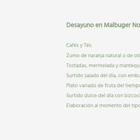
Agosto
2026
Agosto
L
M
X
J
V
S
D
L
M
X
J
Desayuno en Malbuger No
1
2
3
4
5
6
7
8
9
3
4
5
6
10
11
12
13
14
15
16
10
11
12
13
Cafés y Tés.
17
18
19
20
21
22
23
17
18
19
20
Zumo de naranja natural o de otr
24
25
26
27
28
29
30
24
25
26
27
Tostadas, mermelada y mantequil
31
31
Surtido salado del día, con emb
Plato variado de fruta del tiemp
Surtido dulce del día con bizcoc
Elaboración al momento del tipo 