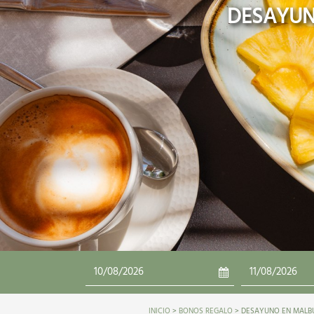
DESAYUN
INICIO
>
BONOS REGALO
> DESAYUNO EN MALB