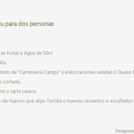
1
2026
V
S
D
Habitación
1
u para dos personas
1
2
Adultos
Adol. (14-17 años)
7
8
9
1
0
14
15
16
21
22
23
as frutas y Agua de 50cl.
28
29
30
la.
utido de "Carnisseria Camps" y elaboraciones saladas o Queso
o cortada.
ho o tarta casera.
de huevos que elija: Tortilla o huevos revueltos o escalfados 
Desayuno