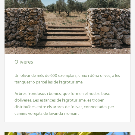
Oliveres
Un olivar de més de 600 exemplars, creix i dóna olives, a les
"tanques" o parcel·les de l'agroturisme.
Arbres frondosos i bonics, que formen el nostre bosc
d'oliveres. Les estances de l'agroturisme, es troben
distribuïdes entre els arbres de l'olivar, connectades per
camins vorejats de lavanda i romaní.