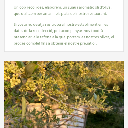
Un cop recollides, elaborem, un suau i aromàtic oli d'oliva,
que utilitzem per amanir els plats del nostre restaurant.
Si vostè ho desitja i es troba al nostre establiment en les
dates de la recol·lecció, pot acompanyar-nos i podrà
presenciar, a la tafona a la qual portem les nostres olives, el
procés complet fins a obtenir el nostre preuat oli.