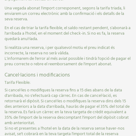
Una vegada abonat l'import corresponent, segons la tarifa triada, li
enviarem un correu electrònic amb la confirmació i els detalls de la
seva reserva.
En el cas de triar la tarifa flexible, el saldo restant pendent, s'abonarà a
l'arribada a l'hotel, en el moment del check-in. Si no es fa, la reserva
quedarà anul·lada.
Si realitza una reserva, i per qualsevol motiu el preu indicat és
incorrecte, la reserva no serà vàlida.
L'informarem de l'error al més aviat possible i tindrà l'opció de pagar el
preu correcte o rebre el reemborsament de l'import abonat.
Cancel·lacions i modificacions
Tarifa Flexible:
Si cancel·les o modifiques la reserva fins a 15 dies abans de la data
d'arribada, no s'efectuarà cap càrrec. En cas de cancel·lació, es
retornarà el dipòsit. Si cancel·les o modifiques la reserva dins dels 15
dies anteriors a la data d'arribada, hauràs de pagar el 35% del total de
la reserva. Es farà un càrrec en la teva targeta de crèdit equivalent a
35% de l'import de la reserva descomptant l'import del dipòsit cobrat
amb anterioritat.
Si no et presentes a l'hotel en la data de la reserva sense haver-nos
avisat, se't cobrarà en la teva targeta l'import total de la reserva