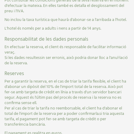
Pot consultar les condicions generals de la seva reserva en el moment
d'efectuar la mateixa. En elles també es detalla el desglossament del
preu i l'IVA.
No inclou la taxa turística que haurà d'abonar-se a l'arribada a l'hotel.
L'hotel és només per a adults i nens a partir de 14 anys.
Responsabilitat de les dades personals
En efectuar la reserva, el client és responsable de facilitar informació
veraç.
Si les dades resultessin ser erronis, això podria donar lloc a l'anul·lació
de la reserva.
Reserves
Per a garantir la reserva, en el cas de triar la tarifa flexible, el client ha
d'abonar un dipòsit del 10% de l'import total de la reserva. Això pot
fer-se amb targeta de crèdit en línia a través d'un servidor bancari
segur. Aquest és l'últim pas del procés de reserva i la reserva no es
confirma sense ell.
Per al cas de triar la tarifa no reemborsable, el client ha d'abonar el
total de l'import de la reserva per a poder confirmarla.si tria aquesta
tarifa, el pagament pot fer-se amb targeta de crèdit o per
transferència bancària.
El pagament es realitza en euros.