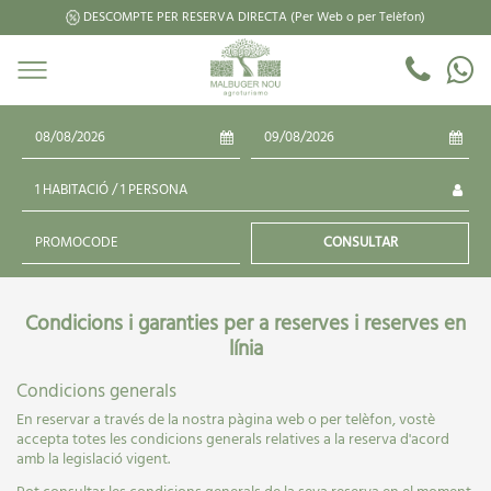
DESCOMPTE PER RESERVA DIRECTA (Per Web o per Telèfon)
Agost
2026
Agost
2026
CONSULTAR
L
M
X
J
V
S
L
D
M
X
J
V
S
D
1
1
2
1
2
INICI
> CONDICIONS I GARANTIES
3
4
5
6
7
8
3
9
4
5
6
7
8
9
Condicions i garanties per a reserves i reserves en
Habitació
1
10
11
12
13
14
15
10
16
11
12
13
14
15
16
línia
Adults
17
18
19
20
21
22
17
23
18
19
20
21
22
23
1
Condicions generals
24
25
26
27
28
29
24
30
25
26
27
28
29
30
Adol. (14-17 anys)
31
31
En reservar a través de la nostra pàgina web o per telèfon, vostè
accepta totes les condicions generals relatives a la reserva d'acord
0
amb la legislació vigent.